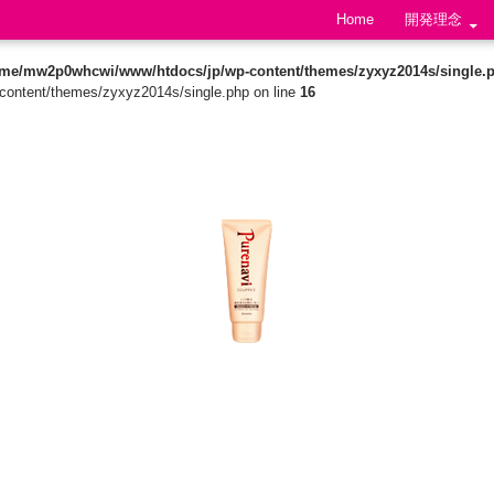
Skip to content
Home
開発理念
ome/mw2p0whcwi/www/htdocs/jp/wp-content/themes/zyxyz2014s/single.
ontent/themes/zyxyz2014s/single.php on line
16