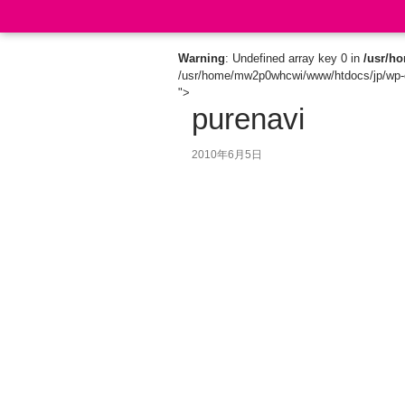
Search
Warning
: Undefined array key 0 in
/usr/h
/usr/home/mw2p0whcwi/www/htdocs/jp/wp-c
">
purenavi
2010年6月5日