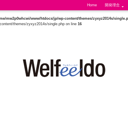
Skip to content
Home
開発理念
ome/mw2p0whcwi/www/htdocs/jp/wp-content/themes/zyxyz2014s/single.
ontent/themes/zyxyz2014s/single.php on line
16