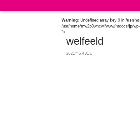
Search
Warning
: Undefined array key 0 in
/usr/h
/usr/home/mw2p0whcwi/www/htdocs/jp/wp-c
">
welfeeld
2021年5月31日