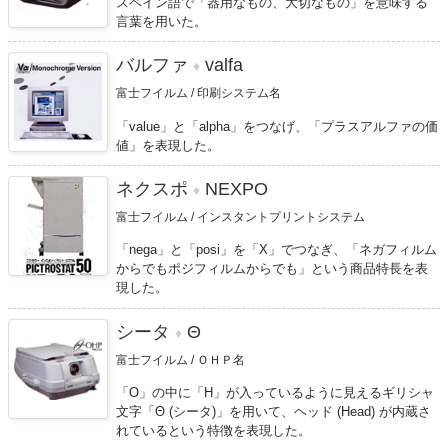
スペイン語で「器用なもの、大切なもの」を意味する
言葉を用いた。
バルファ
valfa
♦
富士フイルム / 印刷システム名
「value」と「alpha」をつなげ、「プラスアルファの価
値」を表現した。
ネクスポ
NEXPO
♦
富士フイルム / インスタントプリントシステム
「nega」と「posi」を「X」でつなぎ、「ネガフィルム
からでもポジフィルムからでも」という商品特長を表
現した。
シータ
Θ
♦
富士フイルム / ＯＨＰ名
「O」の中に「H」が入っているように見えるギリシャ
文字「Θ (シータ)」を用いて、ヘッド (Head) が内蔵さ
れているという特徴を表現した。