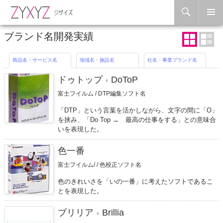
Search
Skip to content
ブランド名開発実績
商品名・サービス名
地域名・施設名
社名・事業ブランド名
ドゥトップ
DoToP
♦
富士フイルム / DTP編集ソフト名
「DTP」という言葉を活かしながら、文字の間に「O」
を挟み、「Do Top → 最高の仕事をする」との意味合
いを表現した。
色一番
富士フイルム/ / 色校正ソフト名
色のきれいさを「いの一番」に考えたソフトであるこ
とを表現した。
ブリリア
Brillia
♦